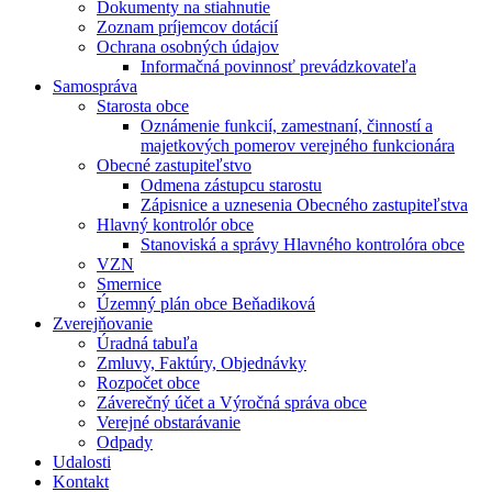
Dokumenty na stiahnutie
Zoznam príjemcov dotácií
Ochrana osobných údajov
Informačná povinnosť prevádzkovateľa
Samospráva
Starosta obce
Oznámenie funkcií, zamestnaní, činností a
majetkových pomerov verejného funkcionára
Obecné zastupiteľstvo
Odmena zástupcu starostu
Zápisnice a uznesenia Obecného zastupiteľstva
Hlavný kontrolór obce
Stanoviská a správy Hlavného kontrolóra obce
VZN
Smernice
Územný plán obce Beňadiková
Zverejňovanie
Úradná tabuľa
Zmluvy, Faktúry, Objednávky
Rozpočet obce
Záverečný účet a Výročná správa obce
Verejné obstarávanie
Odpady
Udalosti
Kontakt