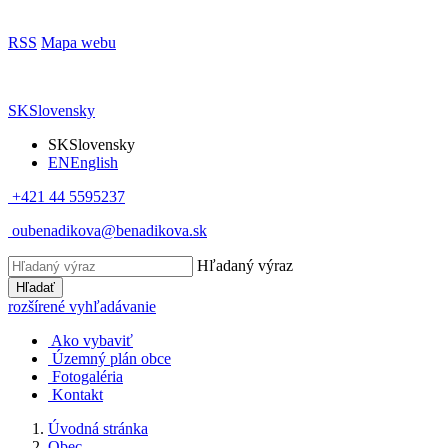
RSS
Mapa webu
SK
Slovensky
SK
Slovensky
EN
English
+421 44 5595237
oubenadikova@benadikova.sk
Hľadaný výraz
Hľadať
rozšírené vyhľadávanie
Ako vybaviť
Územný plán obce
Fotogaléria
Kontakt
Úvodná stránka
Obec