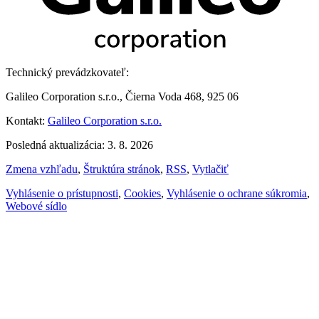
Technický prevádzkovateľ:
Galileo Corporation s.r.o., Čierna Voda 468, 925 06
Kontakt:
Galileo Corporation s.r.o.
Posledná aktualizácia: 3. 8. 2026
Zmena vzhľadu
,
Štruktúra stránok
,
RSS
,
Vytlačiť
Vyhlásenie o prístupnosti
,
Cookies
,
Vyhlásenie o ochrane súkromia
,
Webové sídlo