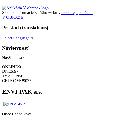
Sledujte informácie z nášho webu v
mobilnej aplikácii -
V OBRAZE.
Preklad (translations)
Select Language
▼
Návštevnosť
Návštevnosť:
ONLINE:
0
DNES:
97
TÝŽDEŇ:
433
CELKOM:
390752
ENVI-PAK a.s.
Obec
Beňadiková