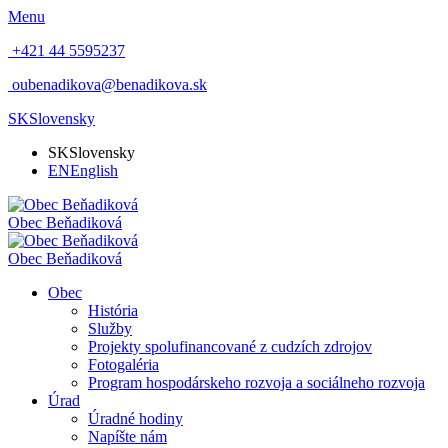
Menu
+421 44 5595237
oubenadikova@benadikova.sk
SK
Slovensky
SK
Slovensky
EN
English
Obec
Beňadiková
Obec
Beňadiková
Obec
História
Služby
Projekty spolufinancované z cudzích zdrojov
Fotogaléria
Program hospodárskeho rozvoja a sociálneho rozvoja
Úrad
Úradné hodiny
Napíšte nám