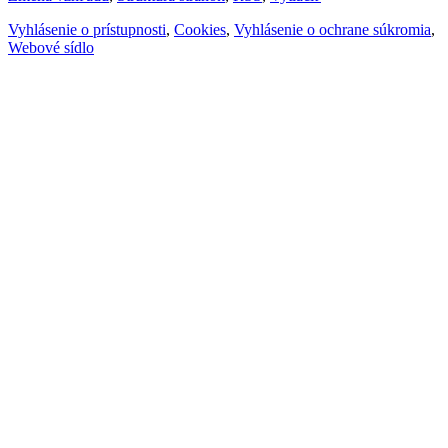
Vyhlásenie o prístupnosti
,
Cookies
,
Vyhlásenie o ochrane súkromia
,
Webové sídlo