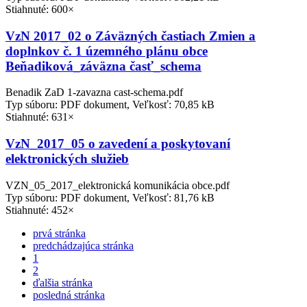
Stiahnuté: 600×
VzN 2017_02 o Záväzných častiach Zmien a
doplnkov č. 1 územného plánu obce
Beňadiková_záväzna časť_schema
Benadik ZaD 1-zavazna cast-schema.pdf
Typ súboru: PDF dokument, Veľkosť: 70,85 kB
Stiahnuté: 631×
VzN_2017_05 o zavedení a poskytovaní
elektronických služieb
VZN_05_2017_elektronická komunikácia obce.pdf
Typ súboru: PDF dokument, Veľkosť: 81,76 kB
Stiahnuté: 452×
prvá stránka
predchádzajúca stránka
1
2
ďalšia stránka
posledná stránka