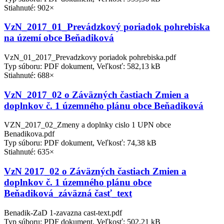
Stiahnuté: 902×
VzN_2017_01_Prevádzkový poriadok pohrebiska
na území obce Beňadiková
VzN_01_2017_Prevadzkovy poriadok pohrebiska.pdf
Typ súboru: PDF dokument, Veľkosť: 582,13 kB
Stiahnuté: 688×
VzN_2017_02 o Záväzných častiach Zmien a
doplnkov č. 1 územného plánu obce Beňadiková
VZN_2017_02_Zmeny a doplnky cislo 1 UPN obce
Benadikova.pdf
Typ súboru: PDF dokument, Veľkosť: 74,38 kB
Stiahnuté: 635×
VzN 2017_02 o Záväzných častiach Zmien a
doplnkov č. 1 územného plánu obce
Beňadiková_záväzná časť_text
Benadik-ZaD 1-zavazna cast-text.pdf
Typ súboru: PDF dokument, Veľkosť: 502,21 kB