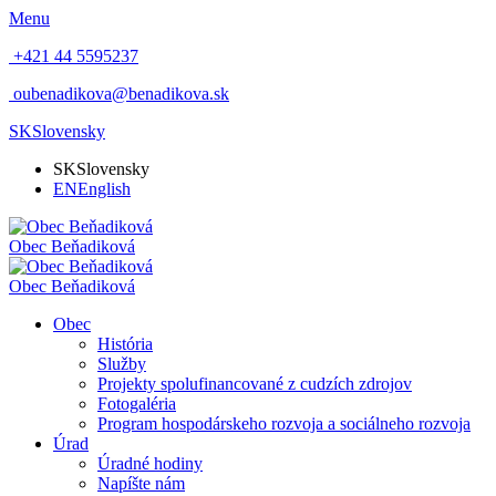
Menu
+421 44 5595237
oubenadikova@benadikova.sk
SK
Slovensky
SK
Slovensky
EN
English
Obec
Beňadiková
Obec
Beňadiková
Obec
História
Služby
Projekty spolufinancované z cudzích zdrojov
Fotogaléria
Program hospodárskeho rozvoja a sociálneho rozvoja
Úrad
Úradné hodiny
Napíšte nám