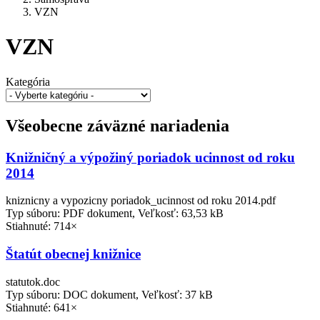
VZN
VZN
Kategória
Všeobecne záväzné nariadenia
Knižničný a výpožiný poriadok ucinnost od roku
2014
kniznicny a vypozicny poriadok_ucinnost od roku 2014.pdf
Typ súboru: PDF dokument, Veľkosť: 63,53 kB
Stiahnuté: 714×
Štatút obecnej knižnice
statutok.doc
Typ súboru: DOC dokument, Veľkosť: 37 kB
Stiahnuté: 641×