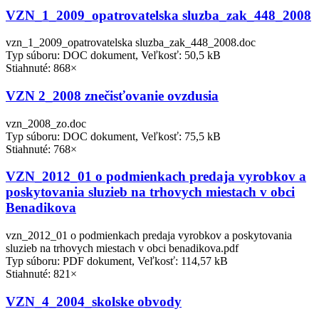
VZN_1_2009_opatrovatelska sluzba_zak_448_2008
vzn_1_2009_opatrovatelska sluzba_zak_448_2008.doc
Typ súboru: DOC dokument, Veľkosť: 50,5 kB
Stiahnuté: 868×
VZN 2_2008 znečisťovanie ovzdusia
vzn_2008_zo.doc
Typ súboru: DOC dokument, Veľkosť: 75,5 kB
Stiahnuté: 768×
VZN_2012_01 o podmienkach predaja vyrobkov a
poskytovania sluzieb na trhovych miestach v obci
Benadikova
vzn_2012_01 o podmienkach predaja vyrobkov a poskytovania
sluzieb na trhovych miestach v obci benadikova.pdf
Typ súboru: PDF dokument, Veľkosť: 114,57 kB
Stiahnuté: 821×
VZN_4_2004_skolske obvody