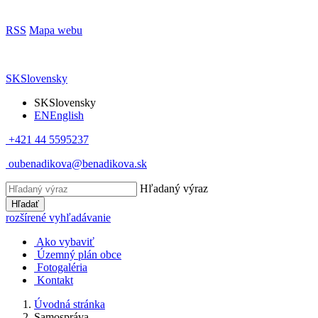
RSS
Mapa webu
SK
Slovensky
SK
Slovensky
EN
English
+421 44 5595237
oubenadikova@benadikova.sk
Hľadaný výraz
Hľadať
rozšírené vyhľadávanie
Ako vybaviť
Územný plán obce
Fotogaléria
Kontakt
Úvodná stránka
Samospráva