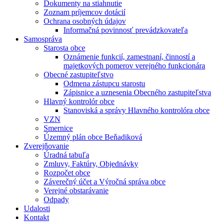
Dokumenty na stiahnutie
Zoznam príjemcov dotácií
Ochrana osobných údajov
Informačná povinnosť prevádzkovateľa
Samospráva
Starosta obce
Oznámenie funkcií, zamestnaní, činností a
majetkových pomerov verejného funkcionára
Obecné zastupiteľstvo
Odmena zástupcu starostu
Zápisnice a uznesenia Obecného zastupiteľstva
Hlavný kontrolór obce
Stanoviská a správy Hlavného kontrolóra obce
VZN
Smernice
Územný plán obce Beňadiková
Zverejňovanie
Úradná tabuľa
Zmluvy, Faktúry, Objednávky
Rozpočet obce
Záverečný účet a Výročná správa obce
Verejné obstarávanie
Odpady
Udalosti
Kontakt