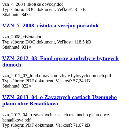
vzn_4_2004_skolske obvody.doc
Typ súboru: DOC dokument, Veľkosť: 31 kB
Stiahnuté: 843×
VZN_7_2008_cistota a verejny poriadok
vzn_2008_cistota.doc
Typ súboru: DOC dokument, Veľkosť: 118,5 kB
Stiahnuté: 931×
VZN_2012_03_Fond oprav a udrzby v bytovych
domoch
vzn_2012_03_fond oprav a udrzby v bytovych domoch.pdf
Typ súboru: PDF dokument, Veľkosť: 57,24 kB
Stiahnuté: 822×
VZN_2013_04_o Zavaznych castiach Uzemneho
planu obce Benadikova
vzn_2013_04_o zavaznych castiach uzemneho planu obce
benadikova.pdf
Typ súboru: PDF dokument, Veľkosť: 71,67 kB