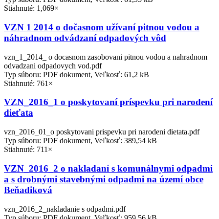
Stiahnuté: 1,069×
VZN 1 2014 o dočasnom užívaní pitnou vodou a
náhradnom odvádzaní odpadových vôd
vzn_1_2014_ o docasnom zasobovani pitnou vodou a nahradnom
odvadzani odpadovych vod.pdf
Typ súboru: PDF dokument, Veľkosť: 61,2 kB
Stiahnuté: 761×
VZN_2016_1 o poskytovaní príspevku pri narodení
dieťata
vzn_2016_01_o poskytovani prispevku pri narodeni dietata.pdf
Typ súboru: PDF dokument, Veľkosť: 389,54 kB
Stiahnuté: 711×
VZN_2016_2 o nakladaní s komunálnymi odpadmi
a s drobnými stavebnými odpadmi na území obce
Beňadiková
vzn_2016_2_nakladanie s odpadmi.pdf
Typ súboru: PDF dokument, Veľkosť: 959,56 kB