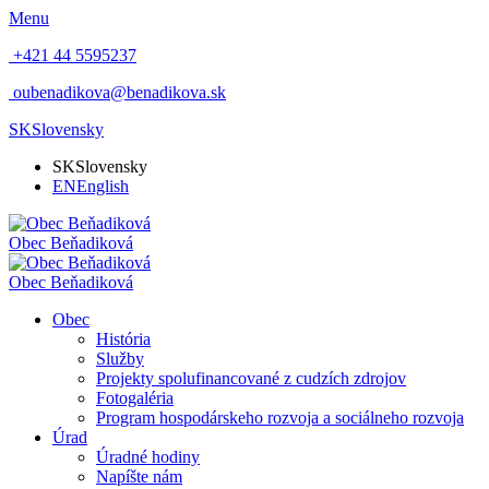
Menu
+421 44 5595237
oubenadikova@benadikova.sk
SK
Slovensky
SK
Slovensky
EN
English
Obec
Beňadiková
Obec
Beňadiková
Obec
História
Služby
Projekty spolufinancované z cudzích zdrojov
Fotogaléria
Program hospodárskeho rozvoja a sociálneho rozvoja
Úrad
Úradné hodiny
Napíšte nám