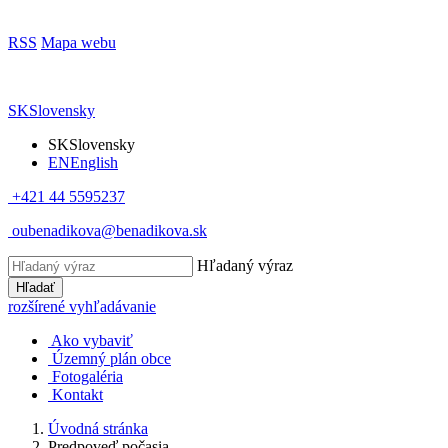
RSS
Mapa webu
SK
Slovensky
SK
Slovensky
EN
English
+421 44 5595237
oubenadikova@benadikova.sk
Hľadaný výraz
Hľadať
rozšírené vyhľadávanie
Ako vybaviť
Územný plán obce
Fotogaléria
Kontakt
Úvodná stránka
Predpoveď počasia