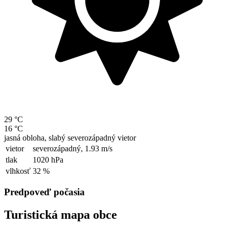
29 °C
16 °C
jasná obloha, slabý severozápadný vietor
vietor
severozápadný,
1.93 m/s
tlak
1020 hPa
vlhkosť
32 %
Predpoveď počasia
Turistická mapa obce