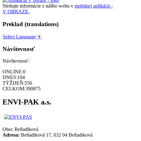
Sledujte informácie z nášho webu v
mobilnej aplikácii -
V OBRAZE.
Preklad (translations)
Select Language
▼
Návštevnosť
Návštevnosť:
ONLINE:
0
DNES:
104
TÝŽDEŇ:
556
CELKOM:
390875
ENVI-PAK a.s.
Obec
Beňadiková
Adresa:
Beňadiková 17, 032 04 Beňadiková