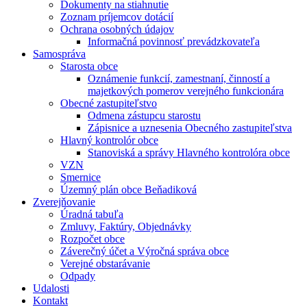
Dokumenty na stiahnutie
Zoznam príjemcov dotácií
Ochrana osobných údajov
Informačná povinnosť prevádzkovateľa
Samospráva
Starosta obce
Oznámenie funkcií, zamestnaní, činností a
majetkových pomerov verejného funkcionára
Obecné zastupiteľstvo
Odmena zástupcu starostu
Zápisnice a uznesenia Obecného zastupiteľstva
Hlavný kontrolór obce
Stanoviská a správy Hlavného kontrolóra obce
VZN
Smernice
Územný plán obce Beňadiková
Zverejňovanie
Úradná tabuľa
Zmluvy, Faktúry, Objednávky
Rozpočet obce
Záverečný účet a Výročná správa obce
Verejné obstarávanie
Odpady
Udalosti
Kontakt