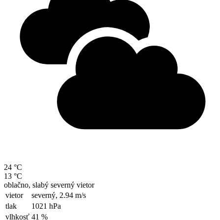
24 °C
13 °C
oblačno, slabý severný vietor
vietor
severný,
2.94 m/s
tlak
1021 hPa
vlhkosť
41 %