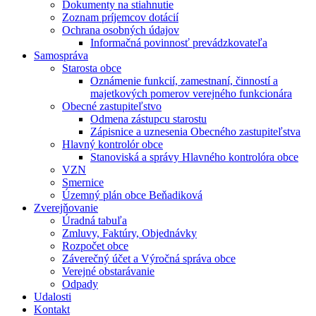
Dokumenty na stiahnutie
Zoznam príjemcov dotácií
Ochrana osobných údajov
Informačná povinnosť prevádzkovateľa
Samospráva
Starosta obce
Oznámenie funkcií, zamestnaní, činností a
majetkových pomerov verejného funkcionára
Obecné zastupiteľstvo
Odmena zástupcu starostu
Zápisnice a uznesenia Obecného zastupiteľstva
Hlavný kontrolór obce
Stanoviská a správy Hlavného kontrolóra obce
VZN
Smernice
Územný plán obce Beňadiková
Zverejňovanie
Úradná tabuľa
Zmluvy, Faktúry, Objednávky
Rozpočet obce
Záverečný účet a Výročná správa obce
Verejné obstarávanie
Odpady
Udalosti
Kontakt