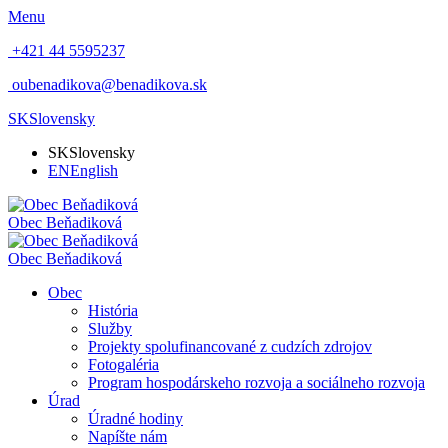
Menu
+421 44 5595237
oubenadikova@benadikova.sk
SK
Slovensky
SK
Slovensky
EN
English
Obec
Beňadiková
Obec
Beňadiková
Obec
História
Služby
Projekty spolufinancované z cudzích zdrojov
Fotogaléria
Program hospodárskeho rozvoja a sociálneho rozvoja
Úrad
Úradné hodiny
Napíšte nám