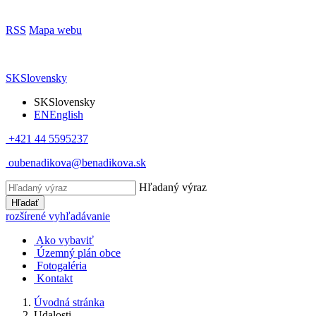
RSS
Mapa webu
SK
Slovensky
SK
Slovensky
EN
English
+421 44 5595237
oubenadikova@benadikova.sk
Hľadaný výraz
Hľadať
rozšírené vyhľadávanie
Ako vybaviť
Územný plán obce
Fotogaléria
Kontakt
Úvodná stránka
Udalosti