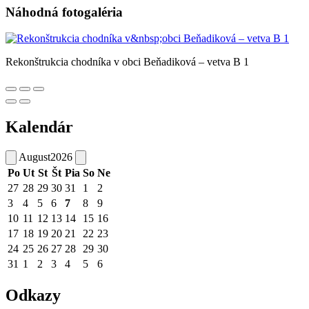
Náhodná fotogaléria
Rekonštrukcia chodníka v obci Beňadiková – vetva B 1
Kalendár
August
2026
Po
Ut
St
Št
Pia
So
Ne
27
28
29
30
31
1
2
3
4
5
6
7
8
9
10
11
12
13
14
15
16
17
18
19
20
21
22
23
24
25
26
27
28
29
30
31
1
2
3
4
5
6
Odkazy