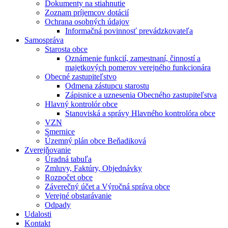
Dokumenty na stiahnutie
Zoznam príjemcov dotácií
Ochrana osobných údajov
Informačná povinnosť prevádzkovateľa
Samospráva
Starosta obce
Oznámenie funkcií, zamestnaní, činností a
majetkových pomerov verejného funkcionára
Obecné zastupiteľstvo
Odmena zástupcu starostu
Zápisnice a uznesenia Obecného zastupiteľstva
Hlavný kontrolór obce
Stanoviská a správy Hlavného kontrolóra obce
VZN
Smernice
Územný plán obce Beňadiková
Zverejňovanie
Úradná tabuľa
Zmluvy, Faktúry, Objednávky
Rozpočet obce
Záverečný účet a Výročná správa obce
Verejné obstarávanie
Odpady
Udalosti
Kontakt