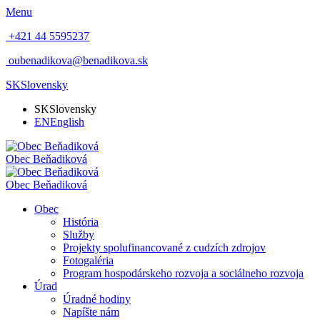
Menu
+421 44 5595237
oubenadikova@benadikova.sk
SK
Slovensky
SK
Slovensky
EN
English
Obec
Beňadiková
Obec
Beňadiková
Obec
História
Služby
Projekty spolufinancované z cudzích zdrojov
Fotogaléria
Program hospodárskeho rozvoja a sociálneho rozvoja
Úrad
Úradné hodiny
Napíšte nám