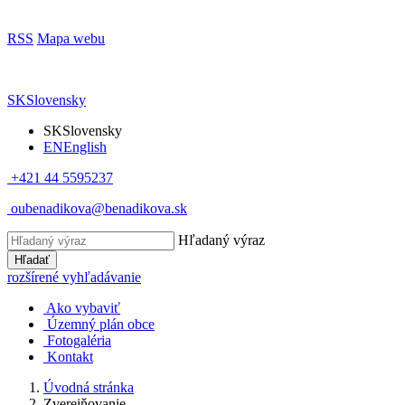
RSS
Mapa webu
SK
Slovensky
SK
Slovensky
EN
English
+421 44 5595237
oubenadikova@benadikova.sk
Hľadaný výraz
Hľadať
rozšírené vyhľadávanie
Ako vybaviť
Územný plán obce
Fotogaléria
Kontakt
Úvodná stránka
Zverejňovanie